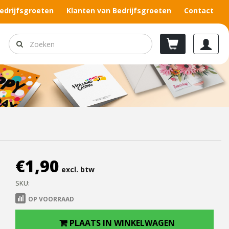
edrijfsgroeten
Klanten van Bedrijfsgroeten
Contact
€
1,90
excl. btw
SKU:
OP VOORRAAD
PLAATS IN WINKELWAGEN