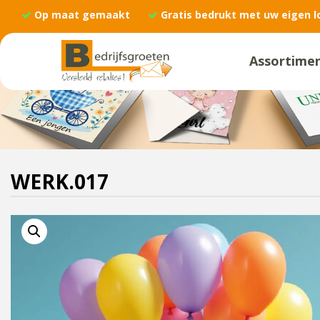
Op maat gemaakt
Gratis bedrukt met uw eigen l
Assortime
WERK.017