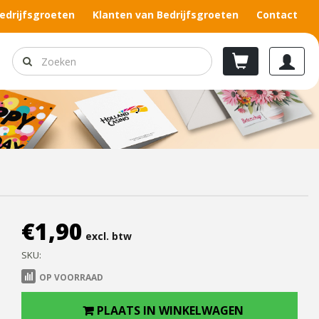
edrijfsgroeten
Klanten van Bedrijfsgroeten
Contact
€
1,90
excl. btw
SKU:
OP VOORRAAD
PLAATS IN WINKELWAGEN