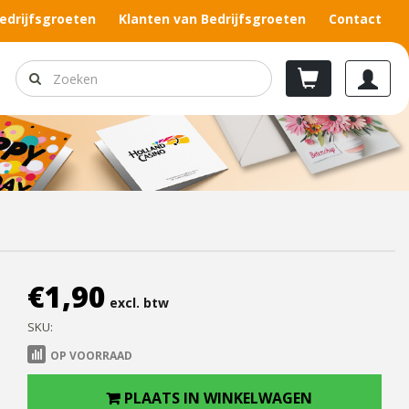
edrijfsgroeten
Klanten van Bedrijfsgroeten
Contact
€
1,90
excl. btw
SKU:
OP VOORRAAD
PLAATS IN WINKELWAGEN