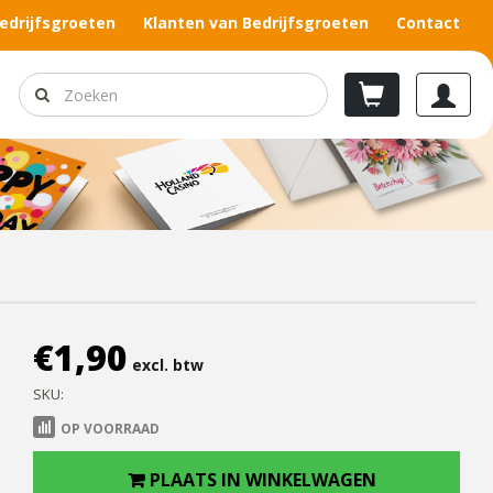
edrijfsgroeten
Klanten van Bedrijfsgroeten
Contact
€
1,90
excl. btw
SKU:
OP VOORRAAD
PLAATS IN WINKELWAGEN