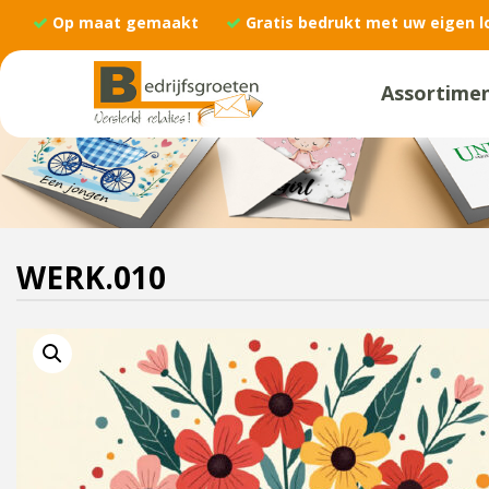
Op maat gemaakt
Gratis bedrukt met uw eigen l
Assortime
WERK.010