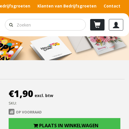
edrijfsgroeten
Klanten van Bedrijfsgroeten
Contact
€
1,90
excl. btw
SKU:
OP VOORRAAD
PLAATS IN WINKELWAGEN