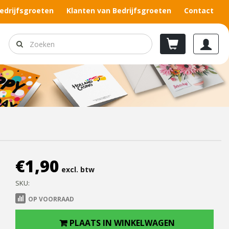
edrijfsgroeten
Klanten van Bedrijfsgroeten
Contact
€
1,90
excl. btw
SKU:
OP VOORRAAD
PLAATS IN WINKELWAGEN