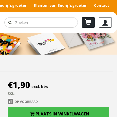
edrijfsgroeten
Klanten van Bedrijfsgroeten
Contact
€
1,90
excl. btw
SKU:
OP VOORRAAD
PLAATS IN WINKELWAGEN