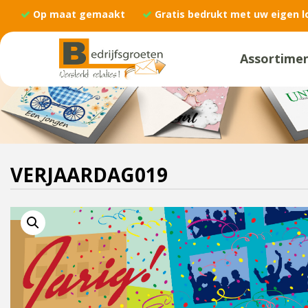
Op maat gemaakt
Gratis bedrukt met uw eigen l
Assortime
VERJAARDAG019