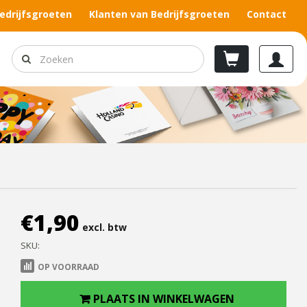
edrijfsgroeten
Klanten van Bedrijfsgroeten
Contact
€
1,90
excl. btw
SKU:
OP VOORRAAD
PLAATS IN WINKELWAGEN