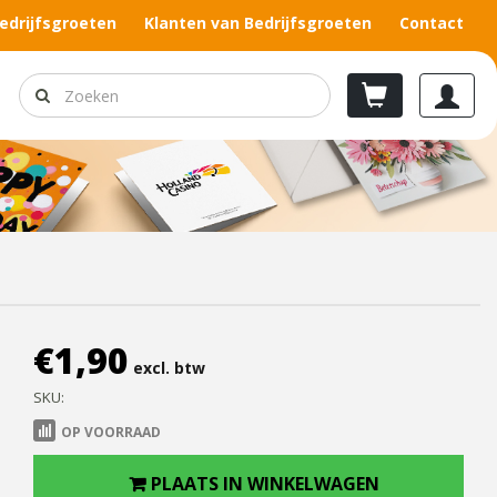
edrijfsgroeten
Klanten van Bedrijfsgroeten
Contact
€
1,90
excl. btw
SKU:
OP VOORRAAD
PLAATS IN WINKELWAGEN