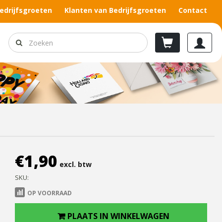
edrijfsgroeten
Klanten van Bedrijfsgroeten
Contact
€
1,90
excl. btw
SKU:
OP VOORRAAD
PLAATS IN WINKELWAGEN