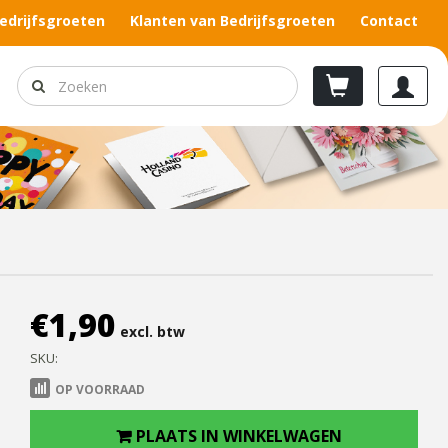
edrijfsgroeten
Klanten van Bedrijfsgroeten
Contact
€
1,90
excl. btw
SKU:
OP VOORRAAD
PLAATS IN WINKELWAGEN