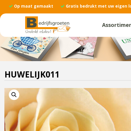
Op maat gemaakt
Gratis bedrukt met uw eigen l
Assortime
HUWELIJK011