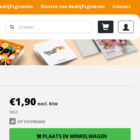
edrijfsgroeten
Klanten van Bedrijfsgroeten
Contact
€
1,90
excl. btw
SKU:
OP VOORRAAD
PLAATS IN WINKELWAGEN