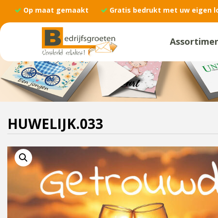
Op maat gemaakt
Gratis bedrukt met uw eigen l
Assortime
HUWELIJK.033