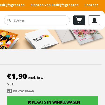
edrijfsgroeten
Klanten van Bedrijfsgroeten
Contact
€
1,90
excl. btw
SKU:
OP VOORRAAD
PLAATS IN WINKELWAGEN