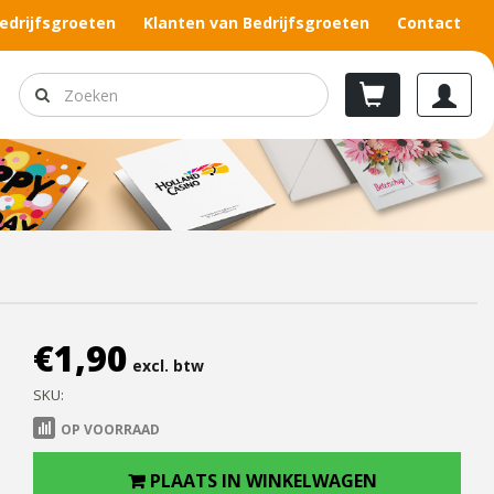
edrijfsgroeten
Klanten van Bedrijfsgroeten
Contact
€
1,90
excl. btw
SKU:
OP VOORRAAD
PLAATS IN WINKELWAGEN