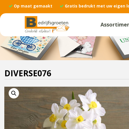
Op maat gemaakt
Gratis bedrukt met uw eigen l
Assortime
DIVERSE076