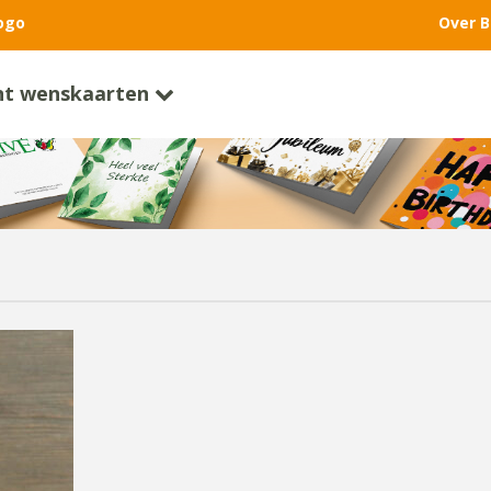
ogo
Over B
nt wenskaarten