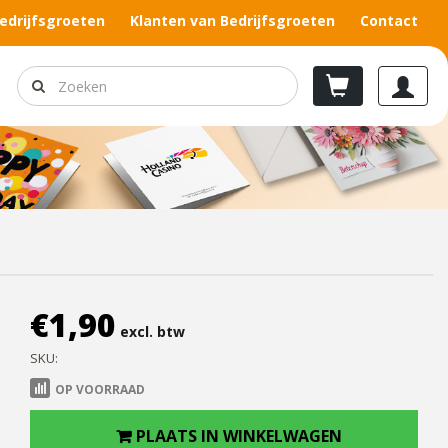
edrijfsgroeten
Klanten van Bedrijfsgroeten
Contact
€
1,90
excl. btw
SKU:
OP VOORRAAD
PLAATS IN WINKELWAGEN