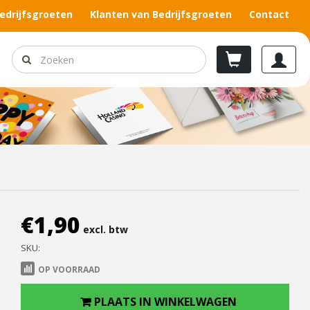
edrijfsgroeten
Klanten van Bedrijfsgroeten
Contact
€
1,90
excl. btw
SKU:
OP VOORRAAD
PLAATS IN WINKELWAGEN