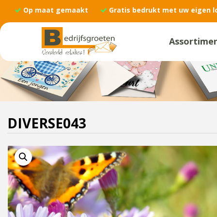
Op maat gemaakt
Gratis bedrukt met uw eigen l
Assortime
DIVERSE043