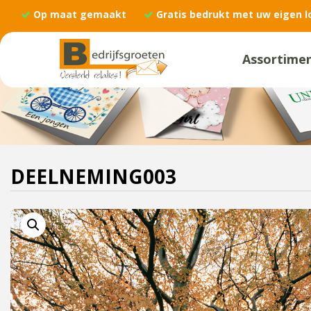
Op maat gemaakt
Gratis bedrukt met uw eigen l
Assortime
DEELNEMING003