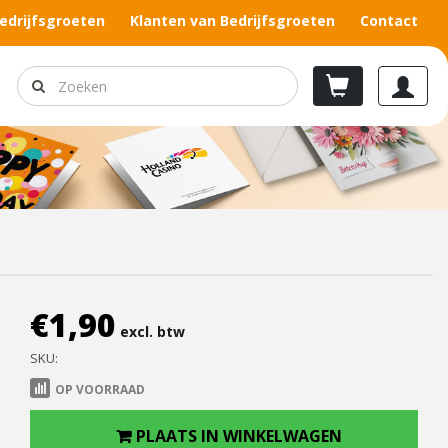
edrijfsgroeten
Klanten van Bedrijfsgroeten
Contact
€
1,90
excl. btw
SKU:
OP VOORRAAD
PLAATS IN WINKELWAGEN