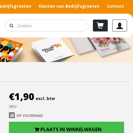
edrijfsgroeten
Klanten van Bedrijfsgroeten
Contact
€
1,90
excl. btw
SKU:
OP VOORRAAD
PLAATS IN WINKELWAGEN