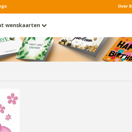
ogo
Over B
nt wenskaarten